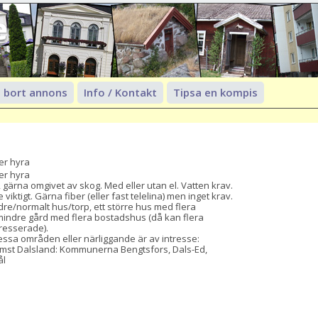
e
 bort annons
Info / Kontakt
Tipsa en kompis
er hyra
r hyra

, gärna omgivet av skog. Med eller utan el. Vatten krav. 
iktigt. Gärna fiber (eller fast telelina) men inget krav.

dre/normalt hus/torp, ett större hus med flera 
mindre gård med flera bostadshus (då kan flera 
resserade).

essa områden eller närliggande är av intresse:

ämst Dalsland: Kommunerna Bengtsfors, Dals-Ed, 
l
