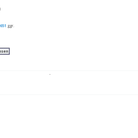
1
651
 ggr.
nsen
-