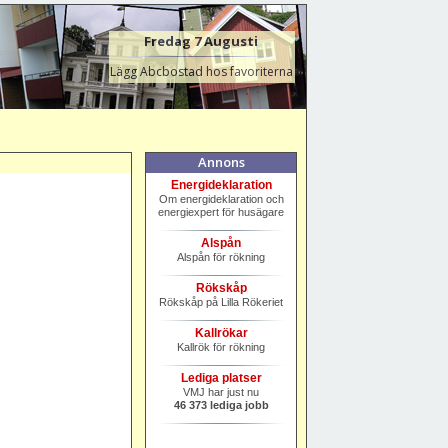
Fredag 7 Augusti
Lägg Abcbostad hos favoriterna
Annons
Energideklaration
Om energideklaration och
energiexpert för husägare
Alspån
Alspån för rökning
Rökskåp
Rökskåp på Lilla Rökeriet
Kallrökar
Kallrök för rökning
Lediga platser
VMJ har just nu
46 373 lediga jobb