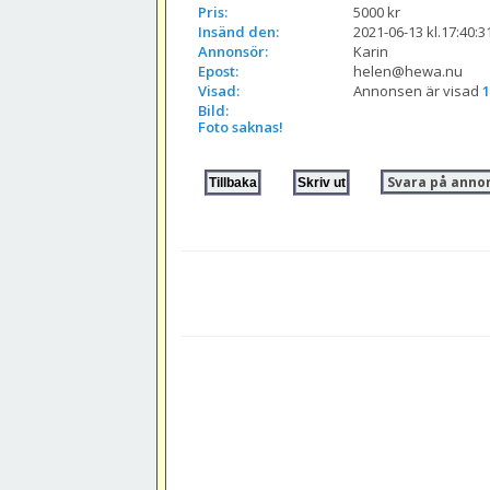
Pris:
5000 kr
Insänd den:
2021-06-13 kl.17:40:3
Annonsör:
Karin
Epost:
helen@hewa.nu
Visad:
Annonsen är visad 
1
Bild:
Foto saknas!
Svara på anno