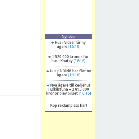
Nyheter
Hus i Vidsel får ny
ägare
[16:18]
1 520 000 kronor för
hus i Knutby
[16:16]
Hus på Blidö har fått ny
ägare
[16:16]
Nya ägare till kedjehus
i Eskilstuna – 2 895 000
kronor blev priset
[16:16]
Köp reklamplats här!