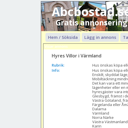
Abcbostad.s
Gratis annonsering
Hem / Söksida
Lägg in annons
Ta
Visar annons
Hyres Villor i Värmland
Rubrik:
Hus önskas köpa ell
Info:
Hus önskas köpa elle
Enskilt, skyddat läge
Mobiltäckning mindre v
Det kan vara ett min
lägenheter eller en 
hyresgäster vara int
Glesbygd, främst i d
Västra Götaland, fr
Färgelanda eller Åmå
Dalarna

Värmland

Norra Närke

Västra Västmanland

Karin 