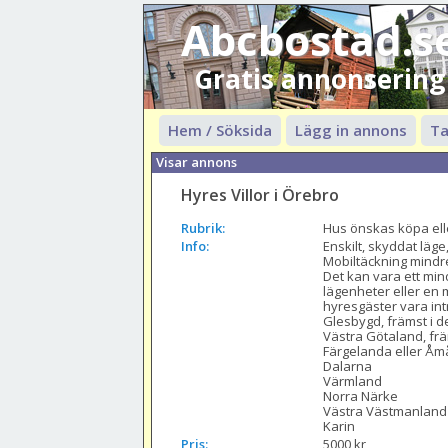
Abcbostad.s
Gratis annonsering
Hem / Söksida
Lägg in annons
Ta
Visar annons
Hyres Villor i Örebro
Rubrik:
Hus önskas köpa ell
Info:
Enskilt, skyddat läge
Mobiltäckning mindre v
Det kan vara ett min
lägenheter eller en 
hyresgäster vara int
Glesbygd, främst i d
Västra Götaland, fr
Färgelanda eller Åmå
Dalarna

Värmland

Norra Närke

Västra Västmanland

Karin 
Pris:
5000 kr