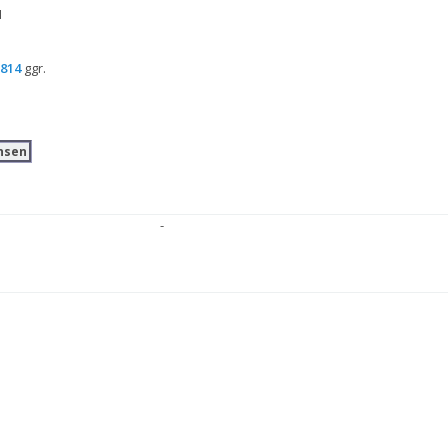
1
814
 ggr.
nsen
-