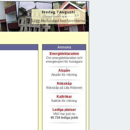
Fredag 7 Augusti
Lägg Abcbostad hos favoriterna
Annons
Energideklaration
Om energideklaration och
energiexpert för husägare
Alspån
Alspån för rökning
Rökskåp
Rökskåp på Lilla Rökeriet
Kallrökar
Kallrök för rökning
Lediga platser
VMJ har just nu
45 734 lediga jobb