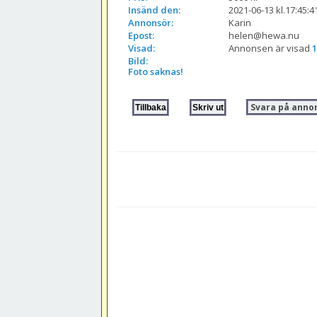
Insänd den:
2021-06-13 kl.17:45:4
Annonsör:
Karin
Epost:
helen@hewa.nu
Visad:
Annonsen är visad 
1
Bild:
Foto saknas!
Svara på anno