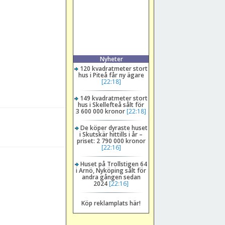
Nyheter
120 kvadratmeter stort
hus i Piteå får ny ägare
[22:18]
149 kvadratmeter stort
hus i Skellefteå sålt för
3 600 000 kronor
[22:18]
De köper dyraste huset
i Skutskär hittills i år –
priset: 2 790 000 kronor
[22:16]
Huset på Trollstigen 64
i Arnö, Nyköping sålt för
andra gången sedan
2024
[22:16]
Köp reklamplats här!