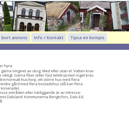
e
 bort annons
Info / Kontakt
Tipsa en kompis
er hyra
, gärna omgivet av skog. Med eller utan el. Vatten krav. 
iktigt. Gärna fiber (eller fast telelina) men inget krav.

dre/normalt hus/torp, ett större hus med flera 
mindre gård med flera bostadshus (då kan flera 
resserade).

essa områden eller närliggande är av intresse:

ämst Dalsland: Kommunerna Bengtsfors, Dals-Ed, 
l
