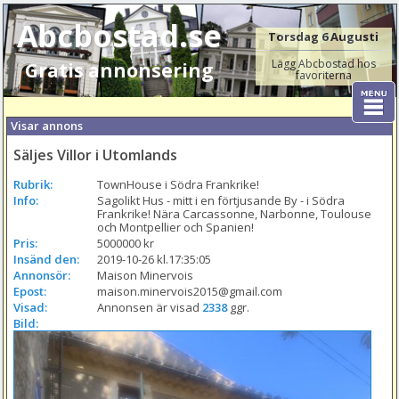
Abcbostad.se
Torsdag 6 Augusti
Lägg Abcbostad hos
Gratis annonsering
favoriterna
Visar annons
Säljes Villor i Utomlands
Rubrik:
TownHouse i Södra Frankrike!
Info:
Sagolikt Hus - mitt i en förtjusande By - i Södra 
Frankrike! Nära Carcassonne, Narbonne, Toulouse 
och Montpellier och Spanien!
Pris:
5000000 kr
Insänd den:
2019-10-26 kl.17:35:05
Annonsör:
Maison Minervois
Epost:
maison.minervois2015@gmail.com
Visad:
Annonsen är visad 
2338
 ggr.
Bild: