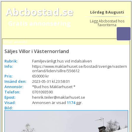
Abcbostad.se
Lördag 8 Augusti
Lägg Abcbostad hos
Gratis annonsering
favoriterna
Visar annons
Säljes Villor i Västernorrland
Rubrik:
Familjevänligt hus vid indalsälven
Info:
https://www.maklarhuset.se/bostad/sverige/vastern
orrland/liden/sillre/556612
Pris:
650000 kr
Insänd den:
2023-05-31 kl.23:58:01
Annonsör:
*Bud hos Mäklarhuset *
Telefon:
0701093590
Epost:
henrik.teiler@maklarhuset.se
Visad:
Annonsen är visad 
1174
 ggr.
Bild: