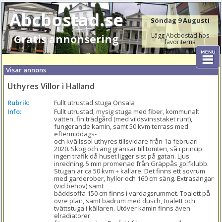
Abcbostad.se
Söndag 9 Augusti
Lägg Abcbostad hos
Gratis annonsering
favoriterna
Visar annons
Uthyres Villor i Halland
Rubrik:
Fullt utrustad stuga Onsala
Info:
Fullt utrustad, mysig stuga med fiber, kommunalt 
vatten, fin trädgård (med vildsvinsstaket runt), 
fungerande kamin, samt 50 kvm terrass med 
eftermiddags-

och kvällssol uthyres tillsvidare från 1a februari 
2020. Skog och äng gränsar till tomten, så i princip 
ingen trafik då huset ligger sist på gatan. Ljus 
inredning. 5 min promenad från Gräppås golfklubb. 
Stugan är ca 50 kvm + källare. Det finns ett sovrum 
med garderober, hyllor och 160 cm säng. Extrasängar 
(vid behov) samt

bäddsoffa 150 cm finns i vardagsrummet. Toalett på 
övre plan, samt badrum med dusch, toalett och 
tvättstuga i källaren. Utöver kamin finns även 
elradiatorer
