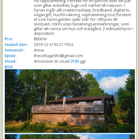
för uppvärmning. Perfekt för en person eller ett par 
som gillar enkelhet, lugn och närhet till naturen. I 
hyran ingår allt (vatten/avlopp, bredband, digital-tv, 
vägavgift, husförsäkring, sophämtning osv) förutom 
el som hyresgästen själv står för. Uthyres till 
skötsam, rökfri utan betalningsanmärkningar, som 
gillar att värna om hus och trädgård. 2 månadshyror i 
Pris:
8000 kr
Insänd den:
2019-12-31 kl.21:19:52
Annonsör:
Anna
Epost:
thecottage050@gmail.com
Visad:
Annonsen är visad 
2155
 ggr.
Bild: