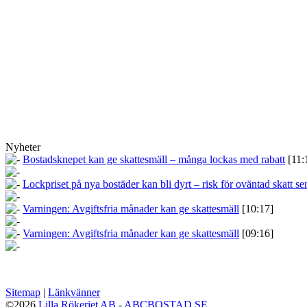
Nyheter
Bostadsknepet kan ge skattesmäll – många lockas med rabatt
[11:
Lockpriset på nya bostäder kan bli dyrt – risk för oväntad skatt se
Varningen: Avgiftsfria månader kan ge skattesmäll
[10:17]
Varningen: Avgiftsfria månader kan ge skattesmäll
[09:16]
Sitemap
|
Länkvänner
©2026
Lilla Rökeriet AB
-
ABCBOSTAD.SE