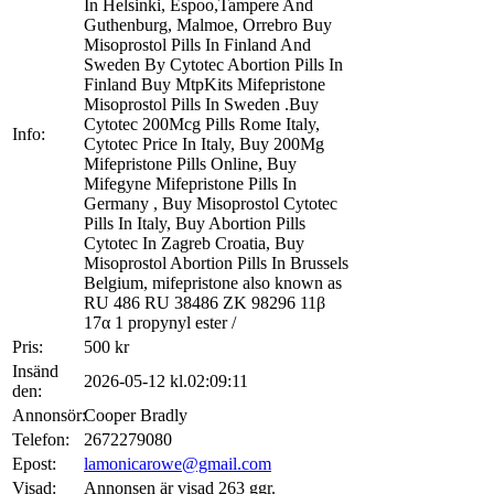
In Helsinki, Espoo,Tampere And
Guthenburg, Malmoe, Orrebro Buy
Misoprostol Pills In Finland And
Sweden By Cytotec Abortion Pills In
Finland Buy MtpKits Mifepristone
Misoprostol Pills In Sweden .Buy
Cytotec 200Mcg Pills Rome Italy,
Info:
Cytotec Price In Italy, Buy 200Mg
Mifepristone Pills Online, Buy
Mifegyne Mifepristone Pills In
Germany , Buy Misoprostol Cytotec
Pills In Italy, Buy Abortion Pills
Cytotec In Zagreb Croatia, Buy
Misoprostol Abortion Pills In Brussels
Belgium, mifepristone also known as
RU 486 RU 38486 ZK 98296 11β
17α 1 propynyl ester /
Pris:
500 kr
Insänd
2026-05-12 kl.02:09:11
den:
Annonsör:
Cooper Bradly
Telefon:
2672279080
Epost:
lamonicarowe@gmail.com
Visad:
Annonsen är visad
263
ggr.