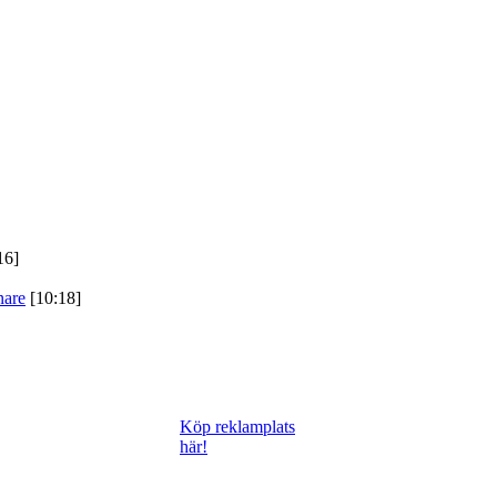
16]
nare
[10:18]
Köp reklamplats
här!