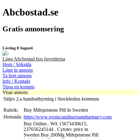
Abcbostad.se
Gratis annonsering
Lördag 8 Augusti
Lägg Abcbostad hos favoriterna
Hem / Söksida
Lägg in annons
Ta bort annons
Info / Kontakt
Tipsa en kompis
Visar annons
Säljes 2.a handsuthyrning i Stockholms kommun
Rubrik:
Buy Mifepristone Pill In Sweden
Hemsida:
https://www.westscandinavianpharmacy.com
Buy Online.. WA 15673430615,
237656245144 . Cytotec price in
Sweden Buy 200Mg Mifepristone Pill