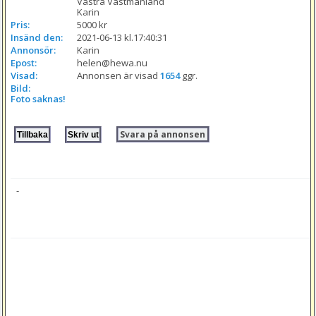
Västra Västmanland

Karin 
Pris:
5000 kr
Insänd den:
2021-06-13 kl.17:40:31
Annonsör:
Karin
Epost:
helen@hewa.nu
Visad:
Annonsen är visad 
1654
 ggr.
Bild:
Foto saknas!
Svara på annonsen
-