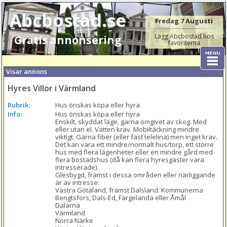
Abcbostad.se
Fredag 7 Augusti
Lägg Abcbostad hos
Gratis annonsering
favoriterna
Visar annons
Hyres Villor i Värmland
Rubrik:
Hus önskas köpa eller hyra
Info:
Hus önskas köpa eller hyra

Enskilt, skyddat läge, gärna omgivet av skog. Med 
eller utan el. Vatten krav. Mobiltäckning mindre 
viktigt. Gärna fiber (eller fast telelina) men inget krav.

Det kan vara ett mindre/normalt hus/torp, ett större 
hus med flera lägenheter eller en mindre gård med 
flera bostadshus (då kan flera hyresgäster vara 
intresserade).

Glesbygd, främst i dessa områden eller närliggande 
är av intresse:

Västra Götaland, främst Dalsland: Kommunerna 
Bengtsfors, Dals-Ed, Färgelanda eller Åmål

Dalarna

Värmland

Norra Närke
