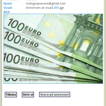
Epost:
rodriguepavare@gmail.com
Visad:
Annonsen är visad 
215
 ggr.
Bild:
Svara på annonsen