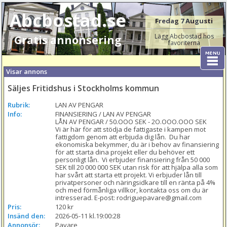
Abcbostad.se
Fredag 7 Augusti
Lägg Abcbostad hos
Gratis annonsering
favoriterna
Visar annons
Säljes Fritidshus i Stockholms kommun
Rubrik:
LAN AV PENGAR
Info:
FINANSIERING / LAN AV PENGAR

LÅN AV PENGAR / 50.OOO SEK - 2O.OOO.OOO SEK

Vi är här för att stödja de fattigaste i kampen mot 
fattigdom genom att erbjuda dig lån.  Du har 
ekonomiska bekymmer, du är i behov av finansiering 
för att starta dina projekt eller du behöver ett 
personligt lån.  Vi erbjuder finansiering från 50 000 
SEK till 20 000 000 SEK utan risk för att hjälpa alla som 
har svårt att starta ett projekt. Vi erbjuder lån till 
privatpersoner och näringsidkare till en ränta på 4% 
och med förmånliga villkor, kontakta oss om du är 
intresserad. E-post: rodriguepavare@gmail.com
Pris:
120 kr
Insänd den:
2026-05-11 kl.19:00:28
Annonsör:
Pavare