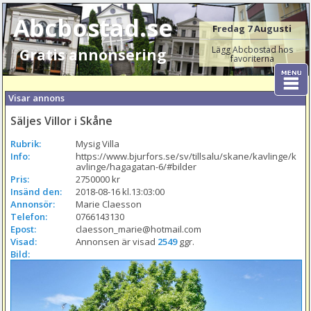
Abcbostad.se
Fredag 7 Augusti
Lägg Abcbostad hos
Gratis annonsering
favoriterna
Visar annons
Säljes Villor i Skåne
Rubrik:
Mysig Villa
Info:
https://www.bjurfors.se/sv/tillsalu/skane/kavlinge/k
avlinge/hagagatan-6/#bilder
Pris:
2750000 kr
Insänd den:
2018-08-16 kl.13:03:00
Annonsör:
Marie Claesson
Telefon:
0766143130
Epost:
claesson_marie@hotmail.com
Visad:
Annonsen är visad 
2549
 ggr.
Bild: