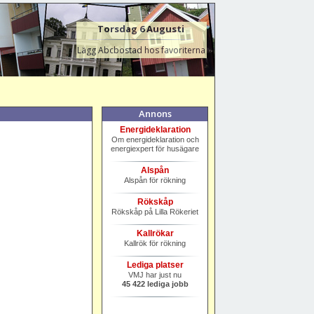
Torsdag 6 Augusti
Lägg Abcbostad hos favoriterna
Annons
Energideklaration
Om energideklaration och
energiexpert för husägare
Alspån
Alspån för rökning
Rökskåp
Rökskåp på Lilla Rökeriet
Kallrökar
Kallrök för rökning
Lediga platser
VMJ har just nu
45 422 lediga jobb