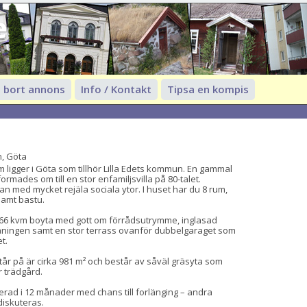
e
 bort annons
Info / Kontakt
Tipsa en kompis
n, Göta
m ligger i Göta som tillhör Lilla Edets kommun. En gammal 
mades om till en stor enfamiljsvilla på 80-talet. 
an med mycket rejäla sociala ytor. I huset har du 8 rum, 
amt bastu.

66 kvm boyta med gott om förrådsutrymme, inglasad 
våningen samt en stor terrass ovanför dubbelgaraget som 
.

r på är cirka 981 m² och består av såväl gräsyta som 
 trädgård.

rad i 12 månader med chans till forlänging – andra 
iskuteras.
