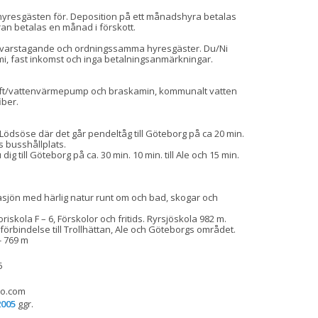
hyresgästen för. Deposition på ett månadshyra betalas 
ran betalas en månad i förskott.

ansvarstagande och ordningssamma hyresgäster. Du/Ni 
i, fast inkomst och inga betalningsanmärkningar.

t/vattenvärmepump och braskamin, kommunalt vatten 
ber.

l Lödsöse där det går pendeltåg till Göteborg på ca 20 min.

 busshållplats.

dig till Göteborg på ca. 30 min. 10 min. till Ale och 15 min. 
asjön med härlig natur runt om och bad, skogar och 
kola F – 6, Förskolor och fritids. Ryrsjöskola 982 m.

örbindelse till Trollhättan, Ale och Göteborgs området.

- 769 m
5
o.com
2005
 ggr.