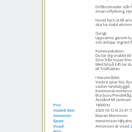
Driftkostnader står 
innan inflyttning. Hy
Huset hyrs ut till 
ska ha stabil ekonom
Övrigt:

Uppvärms genom luf
och avlopp. Ingrävt fi
Kommunikation:

Du tar dig snabbt til
50 m från huset finns
Med bil på E45 tar du 
till Trollhättan.

I Närområdet:

Vackra sjöar bla. Ry
vacker landsbyggd.

Kommunal montessoris
Bra buss/Pendeltåg f
Avstånd till centrum 
Pris:
18000 kr
Insänd den:
2020-10-12 kl.23:41:1
Annonsör:
Marian Morrinson
Epost:
mmorrinson1@yaho
Visad:
Annonsen är visad 
Bild: