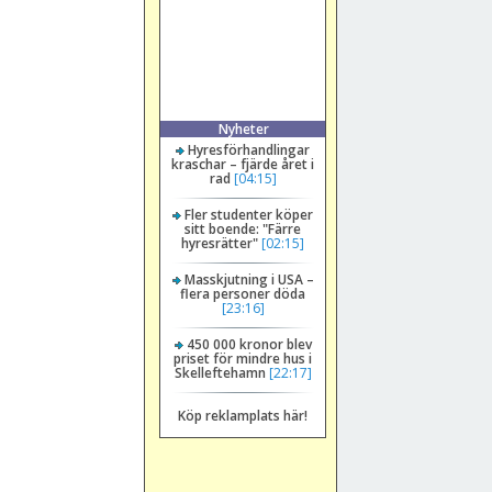
Nyheter
Hyresförhandlingar
kraschar – fjärde året i
rad
[04:15]
Fler studenter köper
sitt boende: "Färre
hyresrätter"
[02:15]
Masskjutning i USA –
flera personer döda
[23:16]
450 000 kronor blev
priset för mindre hus i
Skelleftehamn
[22:17]
Köp reklamplats här!