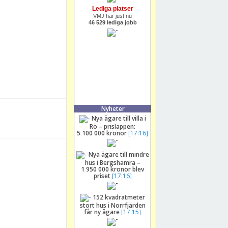
Lediga platser
VMJ har just nu
46 529 lediga jobb
Nyheter
Nya ägare till villa i
Rö – prislappen:
5 100 000 kronor
[17:16]
Nya ägare till mindre
hus i Bergshamra –
1 950 000 kronor blev
priset
[17:16]
152 kvadratmeter
stort hus i Norrfjärden
får ny ägare
[17:15]