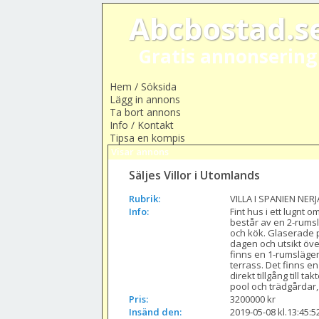
Abcbostad.s
Gratis annonsering
Hem / Söksida
Lägg in annons
Ta bort annons
Info / Kontakt
Tipsa en kompis
Visar annons
Säljes Villor i Utomlands
Rubrik:
VILLA I SPANIEN NERJ
Info:
Fint hus i ett lugnt 
består av en 2-rums
och kök. Glaserade p
dagen och utsikt öve
finns en 1-rumsläg
terrass. Det finns e
direkt tillgång till 
pool och trädgårdar,
Pris:
3200000 kr
Insänd den:
2019-05-08 kl.13:45:5