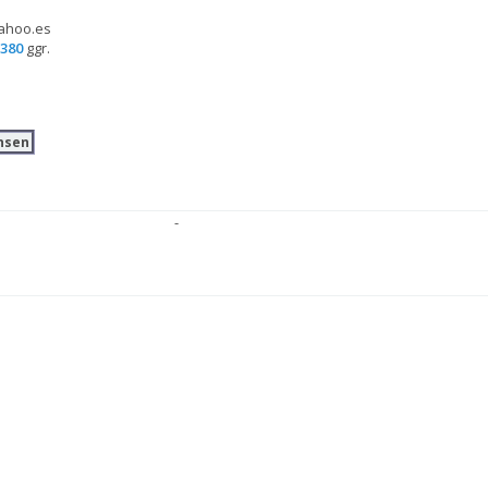
ahoo.es
380
 ggr.
nsen
-