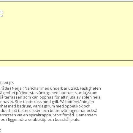
e
A SÄLJES
område i Nerja ( Naricha ) med underbar utsikt. Fastigheten 
lägenhet på översta våning, med badrum, vardagsrum 
å terrassen som kan öppnas för att njuta av solen hela 
r havet. Stor takterrass med grill. På bottenvåningen 
enhet med badrum, vardagsrum med öppet kök och 
n dusch på takterrassen och bottenvåningen har också 
takterrassen via en spiraltrappa. Stort förråd. Gemensam 
 och ligger nära snabbköp och busshållplats.
2