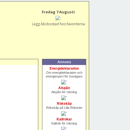
Fredag 7 Augusti
Lägg Abcbostad hos favoriterna
Annons
Energideklaration
Om energideklaration och
energiexpert för husägare
Alspån
Alspån för rökning
Rökskåp
Rökskåp på Lilla Rökeriet
Kallrökar
Kallrök för rökning