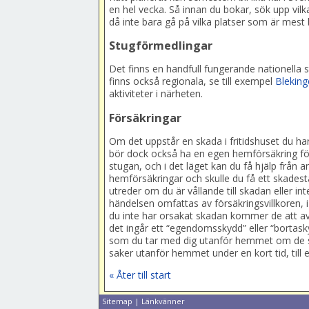
en hel vecka. Så innan du bokar, sök upp vilk
då inte bara gå på vilka platser som är mest
Stugförmedlingar
Det finns en handfull fungerande nationella
finns också regionala, se till exempel
Bleking
aktiviteter i närheten.
Försäkringar
Om det uppstår en skada i fritidshuset du ha
bör dock också ha en egen hemförsäkring för
stugan, och i det läget kan du få hjälp från a
hemförsäkringar och skulle du få ett skadest
utreder om du är vållande till skadan eller
händelsen omfattas av försäkringsvillkoren, i 
du inte har orsakat skadan kommer de att av
det ingår ett “egendomsskydd” eller “bortasky
som du tar med dig utanför hemmet om de skul
saker utanför hemmet under en kort tid, til
« Åter till start
Sitemap
|
Länkvänner