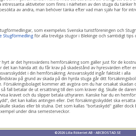
a intressanta aktiviteter som finns i närheten av den stuga du tänker
 besökta av andra, man behöver tänka efter vad man själv har för intr
 stugförmedlingar, som exempelvis Svenska turistföreningen och Stug
e Stugförmedling
för alla trevliga stugor i Blekinge och samtidigt tips 
r hyrt är det hyresvärdens hemförsäkring som gäller just för de kost
 det kan hända att du får krav på skadestånd av hyresvärden efter e
nsvarsskyddet i din hemförsäkring. Ansvarsskydd ingår faktiskt i alla
åndskrav på grund av skada på din hyrda stuga går ditt försäkringsbol
 inte. Försäkringsbolaget kommer att avgöra om du har orsakat skadan
så fall betalar de ut ersättning till den som kräver dig. Skulle de däre
visa kravet och du slipper betala uthyraren. Kanske har du en hemför
dd”, det kan kallas antingen eller. Det försäkringsskyddet ska ersätta
le skadas eller bli stulna. Det som kallas "bortaskydd" gäller dock 
l exempel under dina semesterveckor.
©2026
Lilla Rökeriet AB
-
ABCBOSTAD.SE