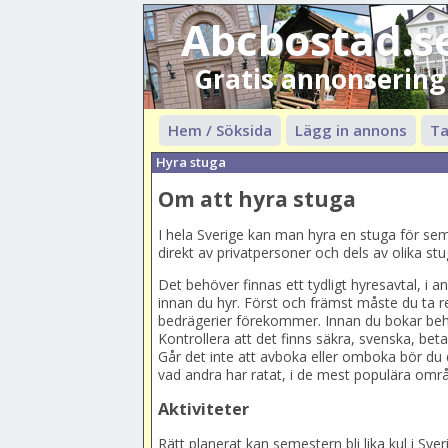
Abcbostad.s
Gratis annonsering
Hem / Söksida
Lägg in annons
Ta
Hyra stuga
Om att hyra stuga
I hela Sverige kan man hyra en stuga för sem
direkt av privatpersoner och dels av olika st
Det behöver finnas ett tydligt hyresavtal, i a
innan du hyr. Först och främst måste du ta r
bedrägerier förekommer. Innan du bokar behö
Kontrollera att det finns säkra, svenska, bet
Går det inte att avboka eller omboka bör du 
vad andra har ratat, i de mest populära områ
Aktiviteter
Rätt planerat kan semestern bli lika kul i Sver