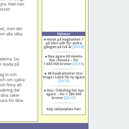
 hyra. Man kan
essen.
net, men det
om alla olika
Nyheter
Huset på Hagbacken 7
på Vätö sålt för andra
gången på två år
[20:16]
Nya ägare till mindre
naderna. Du
hus i Knivsta – för
1 600 000 kronor
[20:16]
n skada på
48 kvadratmeter stor
ag in och
stuga i Luleå får ny ägare
 och om själva
[20:15]
mot finna att
säkring där
Hus i Ödeshög har nya
ägare – för 1 280 000
 dina saker
kronor
[20:15]
bara för dina
Köp reklamplats här!