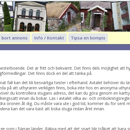
e
 bort annons
Info / Kontakt
Tipsa en kompis
esterboende. Det är fritt och bekvämt. Det finns dels möjlighet att h
ugförmedlingar. Det finns dock en del att tänka på.
nnat fall kan det bli besvärliga tvister i efterhand. Avtalet behöver du 
eda på att uthyraren verkligen finns, boka inte hos en anonyma uthyra
ver du kontrollera stugans adress, det kan du göra genom en karttjä
alningssätt innan du bokar. Läs i avtalet vilka av- och ombokningsregle
dra öronen åt dig. Du måste vara ute i god tid, kommer du för sent 
dena kan det vara bäst att boka stuga redan året innan.
ige som i fjärran länder. Räkna med att det snart blir tråkigt att bara s