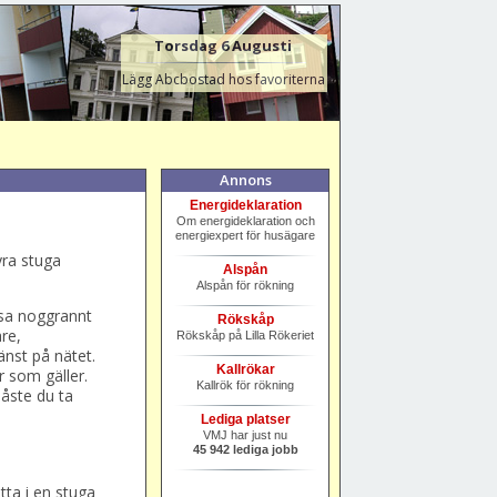
Torsdag 6 Augusti
Lägg Abcbostad hos favoriterna
Annons
Energideklaration
Om energideklaration och
energiexpert för husägare
yra stuga
Alspån
Alspån för rökning
läsa noggrannt
Rökskåp
re,
Rökskåp på Lilla Rökeriet
nst på nätet.
Kallrökar
r som gäller.
Kallrök för rökning
måste du ta
Lediga platser
VMJ har just nu
45 942 lediga jobb
itta i en stuga